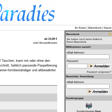
Ihr Konto
|
Warenkorb
|
Kasse
Warenkorb
ab 23,95 €
Sie haben noch keine Artikel in
Ihrem Warenkorb.
exkl.
Versandkosten
Willkommen zurück!
eMail-Adresse:
 2 Taschen, kann mit oder ohne den
Passwort:
chnitt, farblich passende Paspellierung
-feiner-formbeständiger und altbewährter
Passwort vergessen?
Newsletter Anmeldung
eMail-Adresse
Kundengruppe
Kundengruppe:
Gast