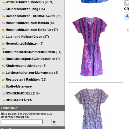
Wickelschürzen Modell B (kurz)
GR
Kleiderschürzen-lang
(15)
Damenschürzen--ARM/KRAGEN
(16)
Hosenschürzen zum Binden
(6)
Hosenschürzen zum Knöpfen
(47)
Latz- und Halbschürzen
(27)
Herrenkittel/Schürzen
(8)
Einkaufsbeutel/Klammerkleidchen
(11)
Rucksäcke/Sport&Gürteltaschen
(7)
Kinderregenbekleidung
(8)
Leichtschulranzen-Markenware
(3)
Restposten / Raritäten
(23)
Stoffe-Meterware
SONDERMODELLE
(9)
DDR-RARITÄTEN
Schnellkauf
Bitte geben Sie die Artikelnummer aus
unserem Katalog ein.