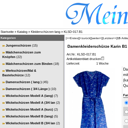
Startseite
»
Katalog
»
Kleiderschürzen-lang
»
KLSD-017.B1
Kategorien
[<<Erstes]
[<zurück]
[weiter>]
[Letztes>>]
15
Artik
Jungenschürzen
(15)
Damenkleiderschürze Karin B1 
Mädchenschürzen zum
Art.Nr.: KLSD-017.B1
Knöpfen
(22)
Artikeldatenblatt drucken
Lieferzeit:
1 Woche
Mädchenschürzen zum Binden
(18)
Da
Werkschürzen/Mal &
mi
Bastelschürze
(12)
(ka
Damenschürzen ( lang )
(45)
Qu
Damenschürzen ( 3/4 Länge )
(10)
Far
Wickelschürzen Modell A (lang)
(7)
Wickelschürzen Modell A (3/4 lan
(2)
Wickelschürzen Modell A (kurz)
(2)
Wickelschürzen Modell B (lang)
(5)
Wickelschürzen Modell B (3/4 lan
(2)