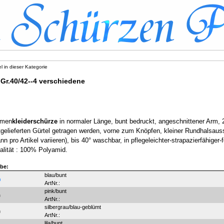
el in dieser Kategorie
Gr.40/42--4 verschiedene
men
kleiderschürze
in normaler Länge, bunt bedruckt, angeschnittener Arm,
tgelieferten Gürtel getragen werden, vorne zum Knöpfen, kleiner Rundhalsauss
nn pro Artikel variieren), bis 40° waschbar, in pflegeleichter-strapazierfähiger
alität : 100% Polyamid.
be:
blau/bunt
ArtNr.:
pink/bunt
ArtNr.:
silbergrau/blau-geblümt
ArtNr.:
lila/bunt