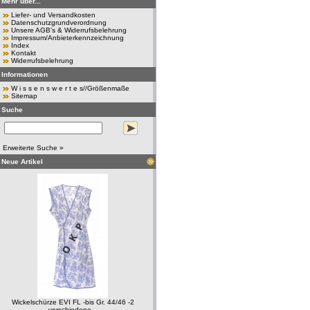
Mehr über...
Liefer- und Versandkosten
Datenschutzgrundverordnung
Unsere AGB's & Widerrufsbelehrung
Impressum/Anbieterkennzeichnung
Index
Kontakt
Widerrufsbelehrung
Informationen
W i s s e n s w e r t e s//Größenmaße
Sitemap
Suche
Erweiterte Suche »
Neue Artikel
Wickelschürze EVI FL -bis Gr. 44/46 -2
verschiedene...