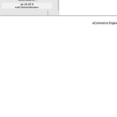
ab 26,95 €
exkl.
Versandkosten
eCommerce Engin