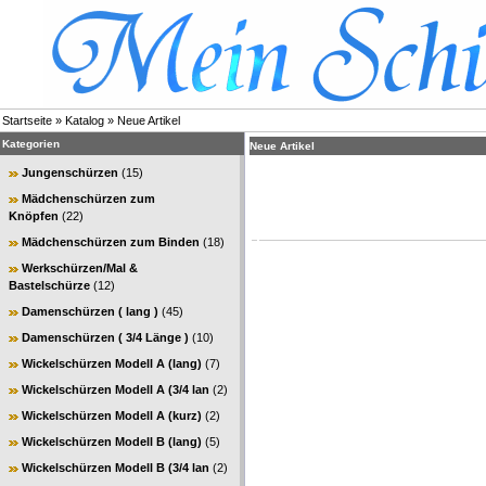
Startseite
»
Katalog
»
Neue Artikel
Kategorien
Neue Artikel
Jungenschürzen
(15)
Mädchenschürzen zum
Knöpfen
(22)
Mädchenschürzen zum Binden
(18)
Werkschürzen/Mal &
Bastelschürze
(12)
Damenschürzen ( lang )
(45)
Damenschürzen ( 3/4 Länge )
(10)
Wickelschürzen Modell A (lang)
(7)
Wickelschürzen Modell A (3/4 lan
(2)
Wickelschürzen Modell A (kurz)
(2)
Wickelschürzen Modell B (lang)
(5)
Wickelschürzen Modell B (3/4 lan
(2)