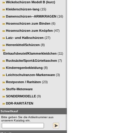
Wickelschürzen Modell B (kurz)
Kleiderschürzen-lang
(15)
Damenschürzen--ARM/KRAGEN
(16)
Hosenschürzen zum Binden
(6)
Hosenschürzen zum Knöpfen
(47)
Latz- und Halbschürzen
(27)
Herrenkittel/Schürzen
(8)
Einkaufsbeutel/Klammerkleidchen
(11)
Rucksäcke/Sport&Gürteltaschen
(7)
Kinderregenbekleidung
(8)
Leichtschulranzen-Markenware
(3)
Restposten / Raritäten
(23)
Stoffe-Meterware
SONDERMODELLE
(9)
DDR-RARITÄTEN
Schnellkauf
Bitte geben Sie die Artikelnummer aus
unserem Katalog ein.