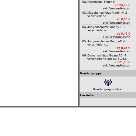
02.
Herrenkittel Peter B
ab 24,90 €
exkl.
Versandkosten
03.
Mädchenschürze Katrin-N -2
verschiedene...
ab 8,95 €
exkl.
Versandkosten
04.
Jungenschürze Danny-T -2
verschiedene...
ab 8,45 €
exkl.
Versandkosten
05.
Jungenschürze Danny-C -3
verschiedene..
ab 8,45 €
exkl.
Versandkosten
06.
Damenschürze Beate AC -4
verschiedene..bis Gr. 60/62
ab 21,95 €
exkl.
Versandkosten
Kundengruppe
Kundengruppe:
Gast
Hersteller