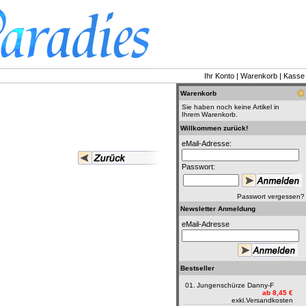
Ihr Konto
|
Warenkorb
|
Kasse
Warenkorb
Sie haben noch keine Artikel in
Ihrem Warenkorb.
Willkommen zurück!
eMail-Adresse:
Passwort:
Passwort vergessen?
Newsletter Anmeldung
eMail-Adresse
Bestseller
01.
Jungenschürze Danny-F
ab 8,45 €
exkl.
Versandkosten