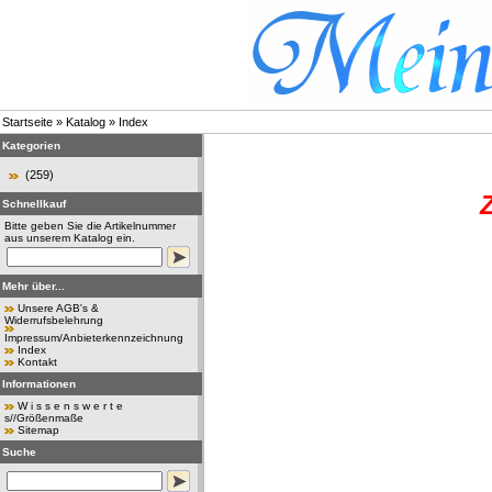
Startseite
»
Katalog
»
Index
Kategorien
(259)
Schnellkauf
Bitte geben Sie die Artikelnummer
aus unserem Katalog ein.
Mehr über...
Unsere AGB's &
Widerrufsbelehrung
Impressum/Anbieterkennzeichnung
Index
Kontakt
Informationen
W i s s e n s w e r t e
s//Größenmaße
Sitemap
Suche