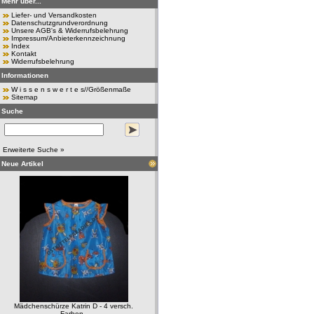
Mehr über...
Liefer- und Versandkosten
Datenschutzgrundverordnung
Unsere AGB's & Widerrufsbelehrung
Impressum/Anbieterkennzeichnung
Index
Kontakt
Widerrufsbelehrung
Informationen
W i s s e n s w e r t e s//Größenmaße
Sitemap
Suche
Erweiterte Suche »
Neue Artikel
Mädchenschürze Katrin D - 4 versch.
Farben..