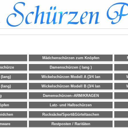
Mädchenschürzen zum Knöpfen
lschürze
Damenschürzen ( lang )
(lang)
Wickelschürzen Modell A (3/4 lan
(lang)
Wickelschürzen Modell B (3/4 lan
g
Damenschürzen--ARM/KRAGEN
öpfen
Latz- und Halbschürzen
eidchen
Rucksäcke/Sport&Gürteltaschen
enware
Restposten / Raritäten