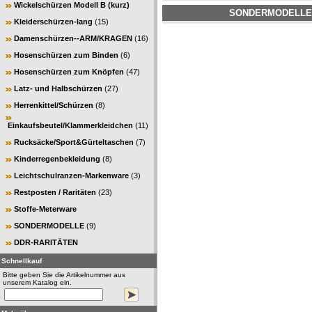
Wickelschürzen Modell B (kurz)
SONDERMODELLE
Kleiderschürzen-lang
(15)
Damenschürzen--ARM/KRAGEN
(16)
Hosenschürzen zum Binden
(6)
Hosenschürzen zum Knöpfen
(47)
Latz- und Halbschürzen
(27)
Herrenkittel/Schürzen
(8)
Einkaufsbeutel/Klammerkleidchen
(11)
Rucksäcke/Sport&Gürteltaschen
(7)
Kinderregenbekleidung
(8)
Leichtschulranzen-Markenware
(3)
Restposten / Raritäten
(23)
Stoffe-Meterware
SONDERMODELLE
(9)
DDR-RARITÄTEN
Schnellkauf
Bitte geben Sie die Artikelnummer aus
unserem Katalog ein.