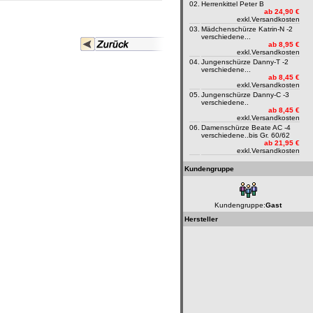
02.
Herrenkittel Peter B
ab 24,90 €
exkl.
Versandkosten
03.
Mädchenschürze Katrin-N -2
verschiedene...
ab 8,95 €
exkl.
Versandkosten
04.
Jungenschürze Danny-T -2
verschiedene...
ab 8,45 €
exkl.
Versandkosten
05.
Jungenschürze Danny-C -3
verschiedene..
ab 8,45 €
exkl.
Versandkosten
06.
Damenschürze Beate AC -4
verschiedene..bis Gr. 60/62
ab 21,95 €
exkl.
Versandkosten
Kundengruppe
Kundengruppe:
Gast
Hersteller