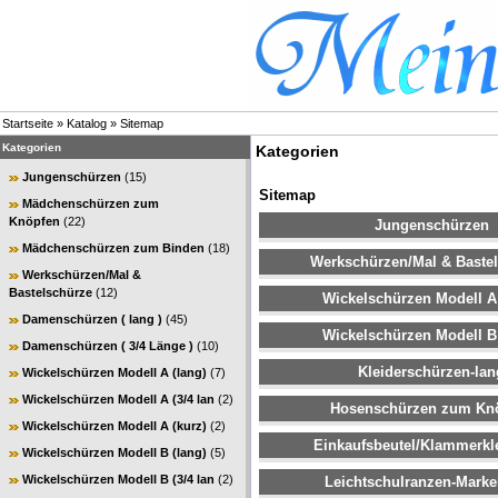
Startseite
»
Katalog
»
Sitemap
Kategorien
Kategorien
Jungenschürzen
(15)
Sitemap
Mädchenschürzen zum
Knöpfen
(22)
Jungenschürzen
Mädchenschürzen zum Binden
(18)
Werkschürzen/Mal & Baste
Werkschürzen/Mal &
Bastelschürze
(12)
Wickelschürzen Modell A 
Damenschürzen ( lang )
(45)
Wickelschürzen Modell B 
Damenschürzen ( 3/4 Länge )
(10)
Kleiderschürzen-lan
Wickelschürzen Modell A (lang)
(7)
Wickelschürzen Modell A (3/4 lan
(2)
Hosenschürzen zum Kn
Wickelschürzen Modell A (kurz)
(2)
Einkaufsbeutel/Klammerkl
Wickelschürzen Modell B (lang)
(5)
Wickelschürzen Modell B (3/4 lan
(2)
Leichtschulranzen-Mark