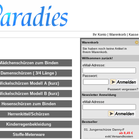
Ihr Konto
|
Warenkorb
|
Kasse
Warenkorb
Sie haben noch keine Artikel in
Ihrem Warenkorb.
Willkommen zurück!
Mädchenschürzen zum Binden
eMail-Adresse:
Damenschürzen ( 3/4 Länge )
Passwort:
Wickelschürzen Modell A (kurz)
Passwort vergessen?
Wickelschürzen Modell B (kurz)
Newsletter Anmeldung
eMail-Adresse
Hosenschürzen zum Binden
Herrenkittel/Schürzen
Bestseller
Kinderregenbekleidung
01.
Jungenschürze Danny-F
ab 8,45 €
Stoffe-Meterware
exkl.
Versandkosten